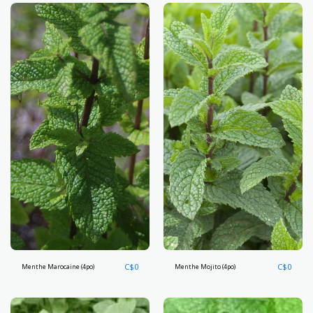
C$
0
C$
0
Menthe Marocaine (4po)
Menthe Mojito (4po)