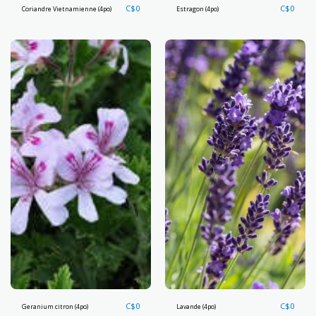
C$
0
C$
0
Coriandre Vietnamienne (4po)
Estragon (4po)
C$
0
C$
0
Geranium citron (4po)
Lavande (4po)