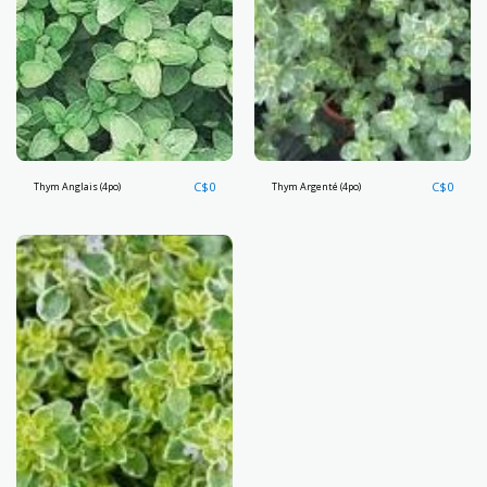
C$
0
C$
0
Thym Anglais (4po)
Thym Argenté (4po)