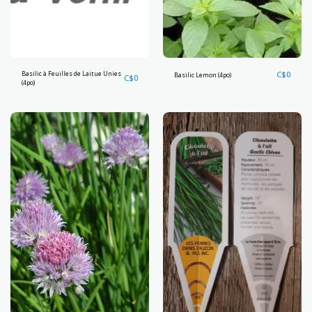
Basilic à Feuilles de Laitue Unies
C$
0
Basilic Lemon (4po)
C$
0
(4po)