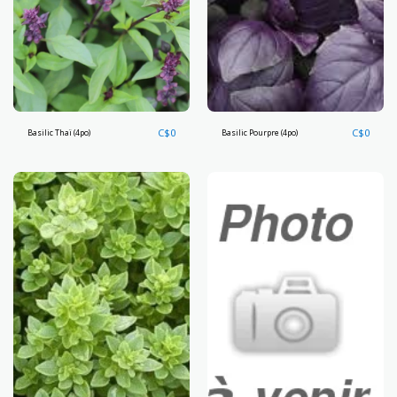
C$
0
C$
0
Basilic Thaï (4po)
Basilic Pourpre (4po)