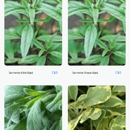
C$
0
C$
0
Sarriette d'été (4po)
Sarriette Vivace (4po)