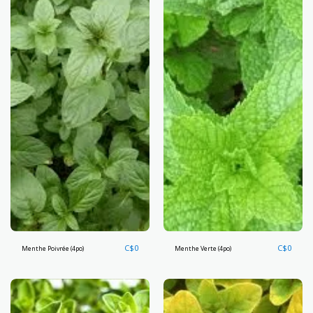
C$
0
C$
0
Menthe Poivrée (4po)
Menthe Verte (4po)