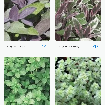
C$
0
C$
0
Sauge Pourpre (4po)
Sauge Tricolore (4po)