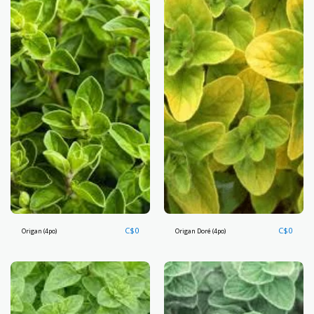
C$
0
C$
0
Origan (4po)
Origan Doré (4po)