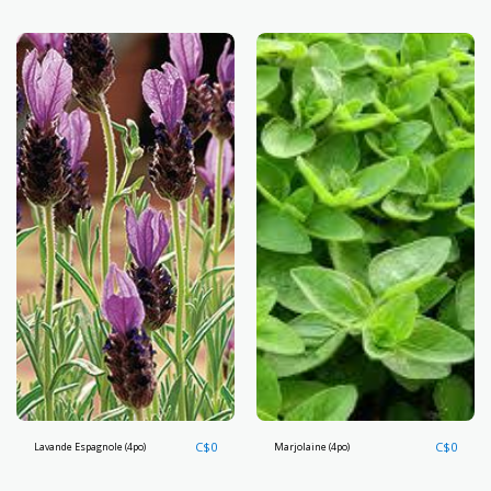
C$
0
C$
0
Lavande Espagnole (4po)
Marjolaine (4po)