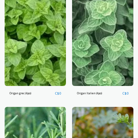
C$
0
C$
0
Origan grec (4po)
Origan Italien (4po)