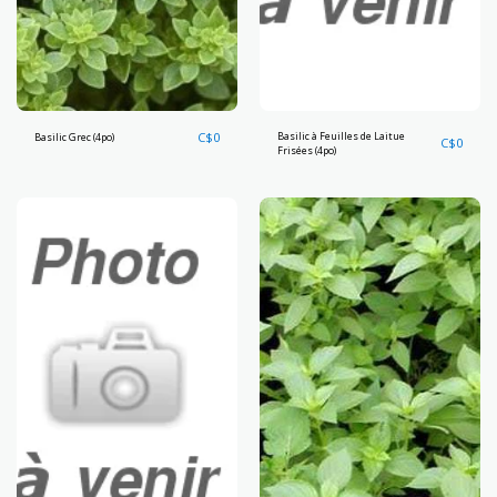
C$
0
Basilic à Feuilles de Laitue
Basilic Grec (4po)
C$
0
Frisées (4po)