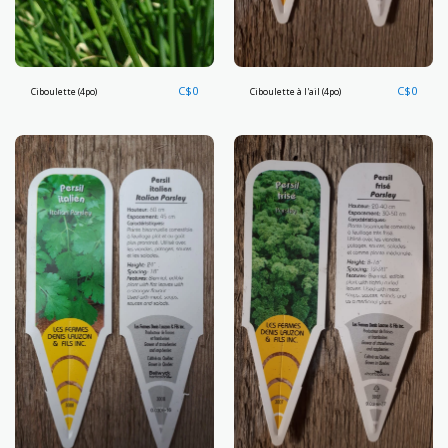
C$
0
C$
0
Ciboulette (4po)
Ciboulette à l'ail (4po)