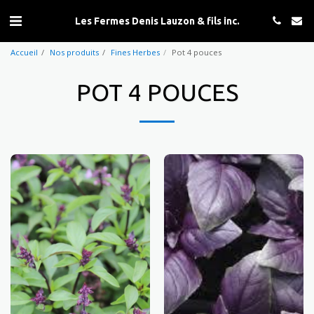
Les Fermes Denis Lauzon & fils inc.
Accueil
Nos produits
Fines Herbes
Pot 4 pouces
POT 4 POUCES