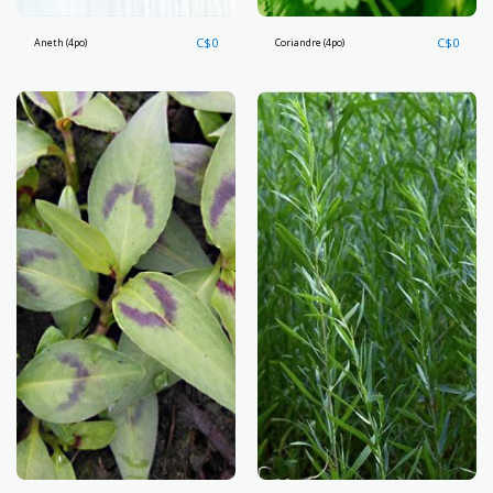
C$
0
C$
0
Aneth (4po)
Coriandre (4po)