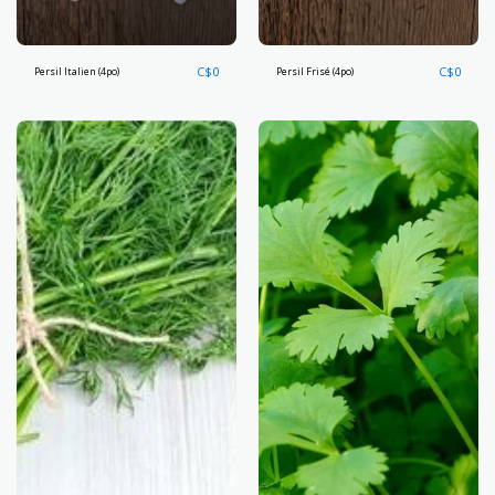
C$
0
C$
0
Persil Italien (4po)
Persil Frisé (4po)