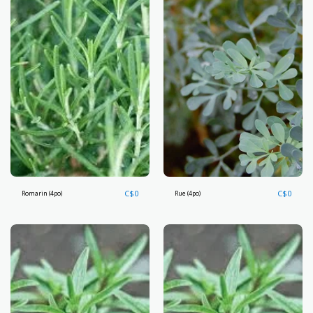
C$
0
C$
0
Romarin (4po)
Rue (4po)