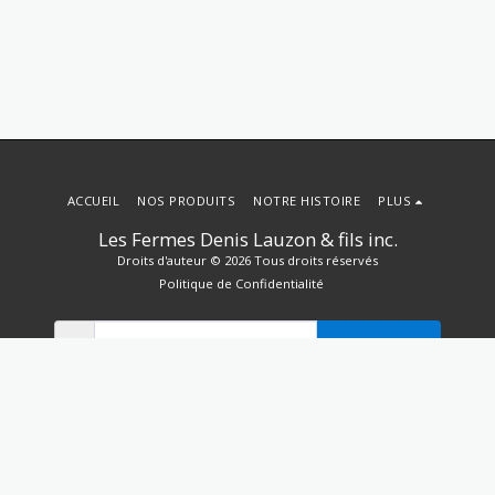
ACCUEIL
NOS PRODUITS
NOTRE HISTOIRE
PLUS
Les Fermes Denis Lauzon & fils inc.
Droits d'auteur © 2026 Tous droits réservés
Politique de Confidentialité
S'ABONNER